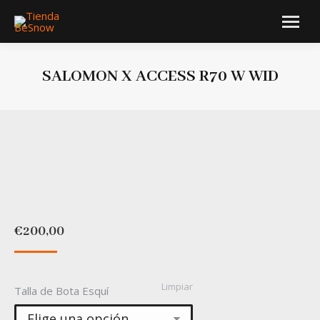
SALOMON X ACCESS R70 W WID
Estás aquí:
€
200,00
Limpiar
Talla de Bota Esquí