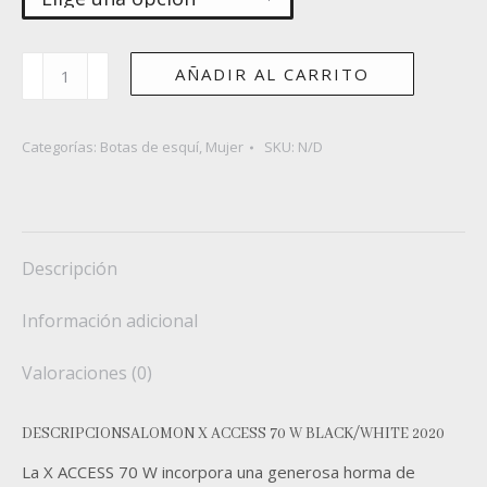
SALOMON
AÑADIR AL CARRITO
X
ACCESS
R70
Categorías:
Botas de esquí
,
Mujer
SKU:
N/D
W
WID
cantidad
Descripción
Información adicional
Valoraciones (0)
DESCRIPCION
SALOMON X ACCESS 70 W BLACK/WHITE 2020
La X ACCESS 70 W incorpora una generosa horma de