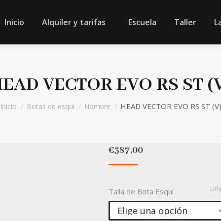
Inicio
Alquiler y tarifas
Escuela
Taller
L
EAD VECTOR EVO RS ST (
Estás aquí:
HEAD VECTOR EVO RS ST (V
Inicio
Botas de esquí
Hombre
€
387,00
Lim
Talla de Bota Esquí