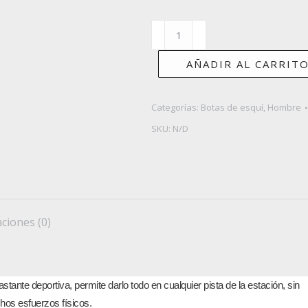
HEAD
VECTOR
EVO
AÑADIR AL CARRIT
RS
ST
Categorías:
Botas de esquí
,
Hombre
(V)
SKU:
N/D
cantidad
ciones (0)
astante deportiva, permite darlo todo en cualquier pista de la estación, sin
hos esfuerzos físicos.