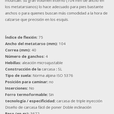
mountain. Su gran volumen interno (104 mm de ancho en
los metatarsianos) lo hace adecuado para pies bastante
anchos o para quienes buscan más comodidad a la hora de
calzarse que precisión en los esquís.
Índice de flexión:
75
Ancho del metatarso (mm):
104
Correa (mm):
40
Número de ganchos:
4
Hebillas:
aleación microajustable
Construcción de la
carcasa
:
SL
Tipo de suela:
Norma alpina ISO 5376
Posición para caminar:
no
Inserciones:
No
Forro termoformable:
Sin
tecnología / especificidad:
carcasa de triple inyección
Diseño de carcasa fácil de poner Doble inclinación
Peso (en gr):
3672