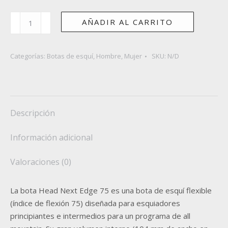
HEAD
AÑADIR AL CARRITO
NEXT
EDGE
75
Categorías:
Botas de esquí
,
Hombre
,
Mujer
SKU:
N/D
HT
R
cantidad
Descripción
Información adicional
Valoraciones (0)
La bota Head Next Edge 75 es una bota de esquí flexible
(índice de flexión 75) diseñada para esquiadores
principiantes e intermedios para un programa de all