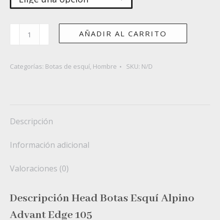
HEAD
AÑADIR AL CARRITO
ADVANT
EDGE
105
Categorías:
Botas de esquí
,
Hombre
SKU:
N/D
cantidad
Descripción
Información adicional
Valoraciones (0)
Descripción Head Botas Esquí Alpino
Advant Edge 105