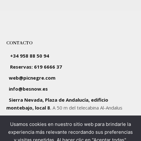
CONTACTO
+34 958 88 50 94
Reservas: 619 6666 37
web@picnegre.com
info@besnow.es
Sierra Nevada, Plaza de Andalucía, edificio
montebajo, local 8
.
A 50 m del telecabina Al-Andalus
Usamos cookies en nuestro sitio web para brindarle la
SÍGUENOS
experiencia más relevante recordando sus preferencias
y visitas repetidas. Al hacer clic en "Aceptar todas",