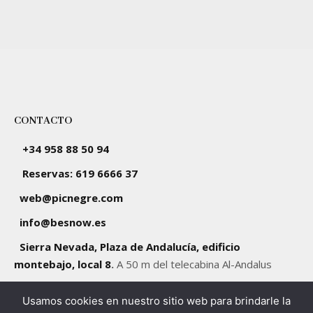
CONTACTO
+34 958 88 50 94
Reservas: 619 6666 37
web@picnegre.com
info@besnow.es
Sierra Nevada, Plaza de Andalucía, edificio
montebajo, local 8
.
A 50 m del telecabina Al-Andalus
Usamos cookies en nuestro sitio web para brindarle la
SÍGUENOS