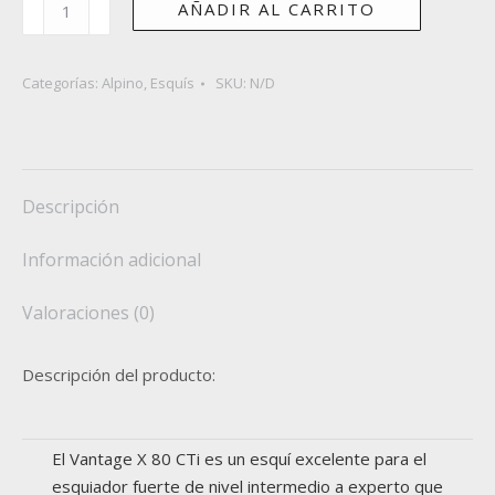
AÑADIR AL CARRITO
VANTAGE
X
80
Categorías:
Alpino
,
Esquís
SKU:
N/D
CTI
cantidad
Descripción
Información adicional
Valoraciones (0)
Descripción del producto:
El Vantage X 80 CTi es un esquí excelente para el
esquiador fuerte de nivel intermedio a experto que