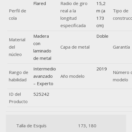
Flared
Radio de giro
15,2
Perfil de
real a la
m (a
Tipo de
cola
longitud
173
construcc
especificada
cm)
Madera
Doble
Material
con
del
Capa de metal
Garantía
laminado
núcleo
de metal
Intermedio
2019
Rango de
Número 
avanzado
Año modelo
habilidad
modelo
– Experto
ID del
525242
Producto
Talla de Esquís
173, 180