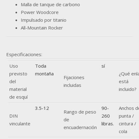
Malla de tanque de carbono
Power Woodcore
Impulsado por titanio
All-Mountain Rocker
Especificaciones:
Uso
Toda
sí
previsto
montaña
¿Qué enl
Fijaciones
del
está
incluidas
material
incluido?
de esquí
3.5-12
90-
Anchos d
Rango de peso
DIN
260
punta /
de
vinculante
libras.
cintura /
encuadernación
cola